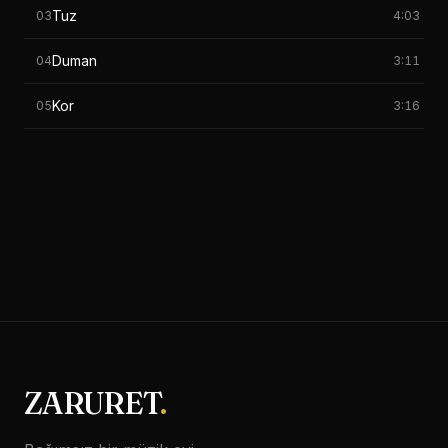
Tuz
03
4:03
Duman
04
3:11
Kor
05
3:16
ZARURET
.