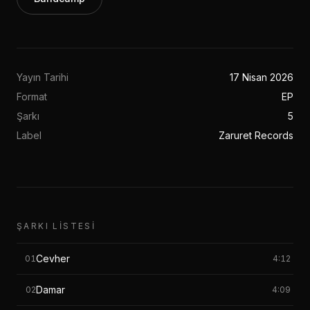
Yayın Tarihi
17 Nisan 2026
Format
EP
Şarkı
5
Label
Zaruret Records
ŞARKI LISTESI
Cevher
01
4:12
Damar
02
4:09