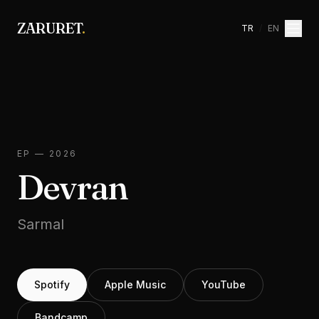
ZARURET
.
TR
/
EN
D
SARMAL
EP
Devran
EP
—
2026
2026
Devran
Sarmal
Spotify
Apple Music
YouTube
Bandcamp